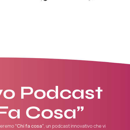
o Podcast
 Fa Cosa”
nceremo
“Chi fa cosa”
, un podcast innovativo che vi