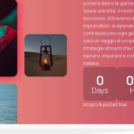
porterà dietro le quinte
teorie astratte: il nost
successo. Attraverso i
imprenditori, ai dipende
contribuiscono ogni gior
sarà un viaggio di scope
strategie vincenti che 
ispirarvi, imparare e c
italiana.
0
0
Days
H
scopri di più
Get trial