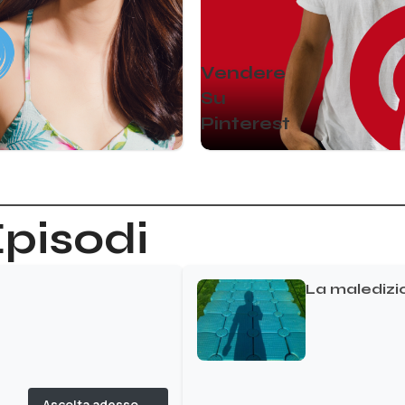
Vendere
Su
Pinterest
Episodi
La maledizi
Ascolta adesso →