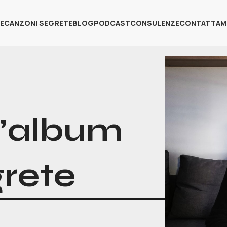
E
CANZONI SEGRETE
BLOG
PODCAST
CONSULENZE
CONTATTAM
l’album
rete