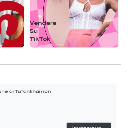
Vendere
Su
TikTok
one di Tutankhamon
Ascolta adesso →