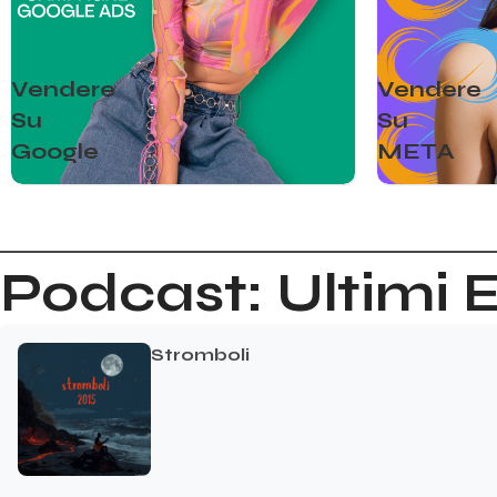
Vendere
Vendere
Su
Su
Google
META
Podcast: Ultimi 
Stromboli