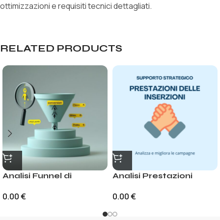
ottimizzazioni e requisiti tecnici dettagliati.
RELATED PRODUCTS
Analisi Funnel di
Analisi Prestazioni
Vendita: Identifica
Inserzioni Meta:
0.00
€
0.00
€
Problemi
Ottimizzazione
Campagne