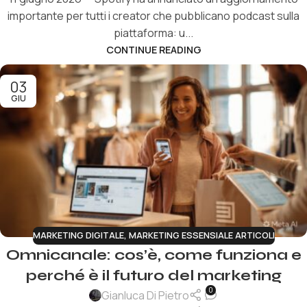
importante per tutti i creator che pubblicano podcast sulla
piattaforma: u...
CONTINUE READING
03
GIU
MARKETING DIGITALE
,
MARKETING ESSENSIALE ARTICOLI
Omnicanale: cos’è, come funziona e
perché è il futuro del marketing
0
Gianluca Di Pietro