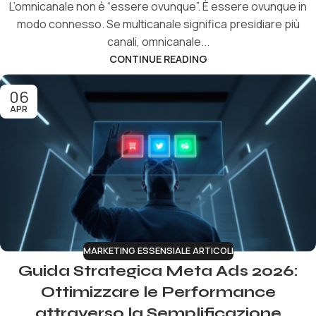
L’omnicanale non è “essere ovunque”. È essere ovunque in
modo connesso. Se multicanale significa presidiare più
canali, omnicanale...
CONTINUE READING
06
APR
MARKETING ESSENSIALE ARTICOLI
Guida Strategica Meta Ads 2026:
Ottimizzare le Performance
attraverso la Semplificazione