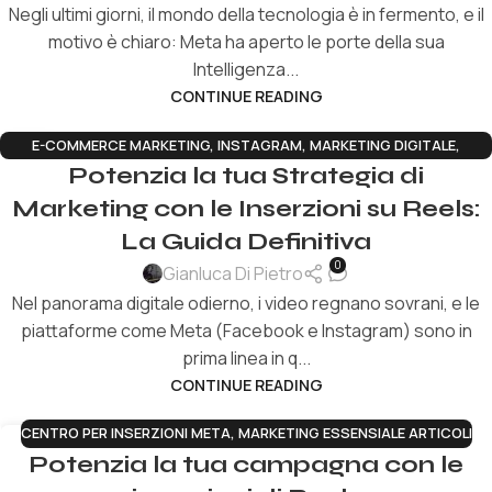
Negli ultimi giorni, il mondo della tecnologia è in fermento, e il
motivo è chiaro: Meta ha aperto le porte della sua
Intelligenza...
CONTINUE READING
E-COMMERCE MARKETING
,
INSTAGRAM
,
MARKETING DIGITALE
,
11
Potenzia la tua Strategia di
MARKETING ESSENSIALE ARTICOLI
LUG
Marketing con le Inserzioni su Reels:
La Guida Definitiva
0
Gianluca Di Pietro
Nel panorama digitale odierno, i video regnano sovrani, e le
piattaforme come Meta (Facebook e Instagram) sono in
prima linea in q...
CONTINUE READING
CENTRO PER INSERZIONI META
,
MARKETING ESSENSIALE ARTICOLI
24
Potenzia la tua campagna con le
SET