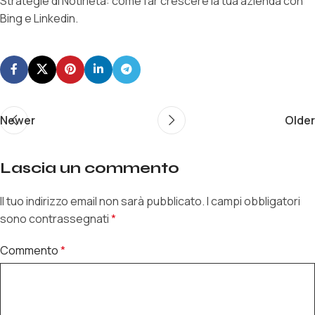
Strategie di Notirietà: come far crescere la tua azienda con
Bing e Linkedin.
LINK
EMBED
Newer
Older
Lascia un commento
Il tuo indirizzo email non sarà pubblicato.
I campi obbligatori
sono contrassegnati
*
Commento
*