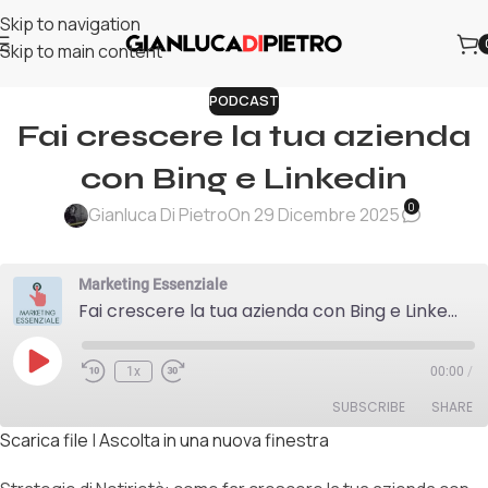
Skip to navigation
Skip to main content
PODCAST
Fai crescere la tua azienda
con Bing e Linkedin
0
Gianluca Di Pietro
On 29 Dicembre 2025
Marketing Essenziale
Fai crescere la tua azienda con Bing e Linkedin
1x
00:00
/
SUBSCRIBE
SHARE
Scarica file
|
Ascolta in una nuova finestra
SHARE
RSS FEED