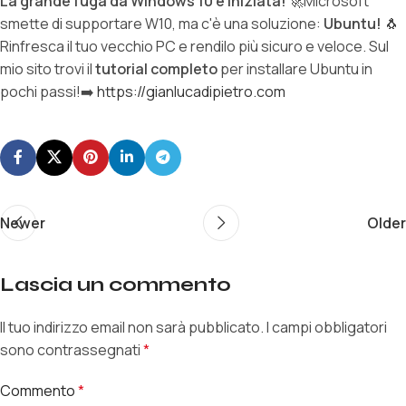
La grande fuga da Windows 10 è iniziata!
🚀Microsoft
smette di supportare W10, ma c'è una soluzione:
Ubuntu!
🐧
LINK
Rinfresca il tuo vecchio PC e rendilo più sicuro e veloce. Sul
mio sito trovi il
tutorial completo
per installare Ubuntu in
pochi passi!➡️
https://gianlucadipietro.com
EMBED
Newer
Older
Lascia un commento
Il tuo indirizzo email non sarà pubblicato.
I campi obbligatori
sono contrassegnati
*
Commento
*