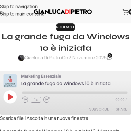
Skip to navigation
Skip to main content
PODCAST
La grande fuga da Windows
10 è iniziata
0
Gianluca Di Pietro
On 3 Novembre 2025
Marketing Essenziale
La grande fuga da Windows 10 è iniziata
1x
00:00
/
SUBSCRIBE
SHARE
Scarica file
|
Ascolta in una nuova finestra
SHARE
RSS FEED