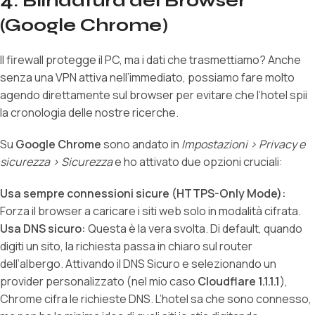
4. Blindatura del Browser
(Google Chrome)
Il firewall protegge il PC, ma i dati che trasmettiamo? Anche
senza una VPN attiva nell’immediato, possiamo fare molto
agendo direttamente sul browser per evitare che l’hotel spii
la cronologia delle nostre ricerche.
Su
Google Chrome
sono andato in
Impostazioni > Privacy e
sicurezza > Sicurezza
e ho attivato due opzioni cruciali:
Usa sempre connessioni sicure (HTTPS-Only Mode):
Forza il browser a caricare i siti web solo in modalità cifrata.
Usa DNS sicuro:
Questa è la vera svolta. Di default, quando
digiti un sito, la richiesta passa in chiaro sul router
dell’albergo. Attivando il DNS Sicuro e selezionando un
provider personalizzato (nel mio caso
Cloudflare 1.1.1.1
),
Chrome cifra le richieste DNS. L’hotel sa che sono connesso,